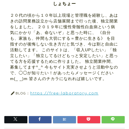
しょちょー
２０代の頃から１０年以上現場と管理職を経験し、あは
きの訪問業務設立から店舗展開まで行った後、独立開業
をしました。 ２０１９年に慢性骨髄性白血病という病
気にかかり「あ、命ないぞ」と思った時に、 《自分
も、家族も、仲間も大切にする＝豊かに生きる》 を目
指すのが後悔しない生き方だと気づき、今は割と自由に
活動してます。 このサイトは、「収入UPしたい」「独
立したい」「独立してるけどもっと安定したい」と思っ
てる方を応援するために作りました。 独立開業仲間、
募集してます^_^ 今もサイト充実させようと活動中なの
で、◯◯が知りたい！があったらメッセージください
m(_ _)m 皆さんのチカラになれれば嬉しいです。
https://free-laboratory.com
BLOG：