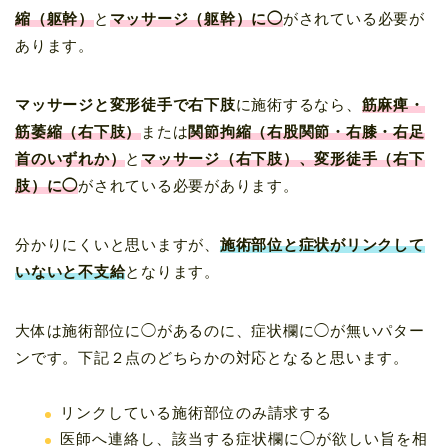
縮（躯幹）
と
マッサージ（躯幹）に◯
がされている必要が
あります。
マッサージと変形徒手で右下肢
に施術するなら、
筋麻痺・
筋萎縮（右下肢）
または
関節拘縮（右股関節・右膝・右足
首のいずれか）
と
マッサージ（右下肢）、変形徒手（右下
肢）に◯
がされている必要があります。
分かりにくいと思いますが、
施術部位と症状がリンクして
いないと不支給
となります。
大体は施術部位に◯があるのに、症状欄に◯が無いパター
ンです。下記２点のどちらかの対応となると思います。
リンクしている施術部位のみ請求する
医師へ連絡し、該当する症状欄に◯が欲しい旨を相