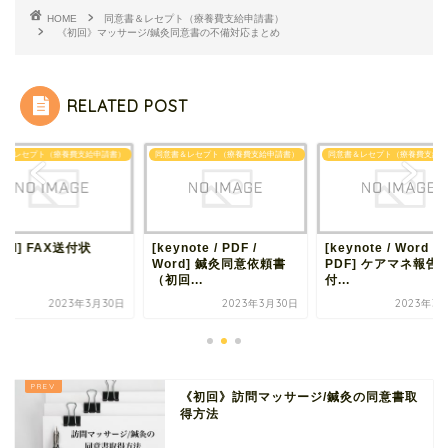
HOME
同意書＆レセプト（療養費支給申請書）
《初回》マッサージ/鍼灸同意書の不備対応まとめ
RELATED POST
書＆レセプト（療養費支給申請書）
同意書＆レセプト（療養費支給申請書）
同意書＆レセプト（療養費支給申
ord] FAX送付状
[keynote / PDF /
[keynote / Word /
Word] 鍼灸同意依頼書
PDF] ケアマネ報告書
（初回...
付...
2023年3月30日
2023年3月30日
2023年3
《初回》訪問マッサージ/鍼灸の同意書取
得方法