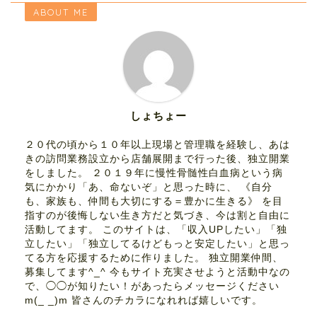
ABOUT ME
しょちょー
２０代の頃から１０年以上現場と管理職を経験し、あは
きの訪問業務設立から店舗展開まで行った後、独立開業
をしました。 ２０１９年に慢性骨髄性白血病という病
気にかかり「あ、命ないぞ」と思った時に、 《自分
も、家族も、仲間も大切にする＝豊かに生きる》 を目
指すのが後悔しない生き方だと気づき、今は割と自由に
活動してます。 このサイトは、「収入UPしたい」「独
立したい」「独立してるけどもっと安定したい」と思っ
てる方を応援するために作りました。 独立開業仲間、
募集してます^_^ 今もサイト充実させようと活動中なの
で、◯◯が知りたい！があったらメッセージください
m(_ _)m 皆さんのチカラになれれば嬉しいです。