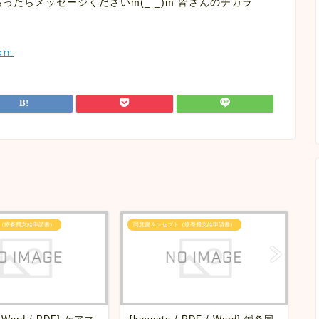
ったらメッセージくださいm(_ _)m 皆さんのチカラ
com
（療養費支給申請書）
同意書＆レセプト（療養費支給申請書）
同