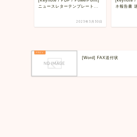
 Word] 鍼灸同
[Keynote / PDF / PowerPoint]
[keynote 
ニュースレターテンプレート...
ネ報告書 
2023年3月30日
2023年3月30日
[Word] FAX送付状