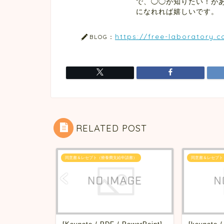
で、◯◯が知りたい！があ
になれれば嬉しいです。
https://free-laboratory.
BLOG：
RELATED POST
請書）
同意書＆レセプト（療養費支給申請書）
同意書＆レセプト