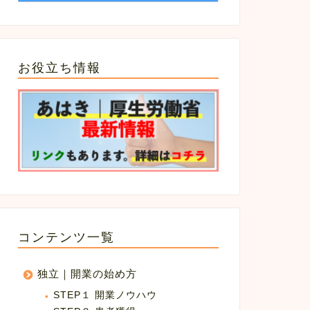
Keynote / PDF / PowerPoint]
[keynote / Word / PDF] ケアマ
ュースレターテンプレート...
ネ報告書 送付状
2023年3月30日
2023年3月30
お役立ち情報
コンテンツ一覧
独立｜開業の始め方
STEP１ 開業ノウハウ