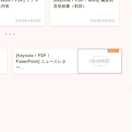
/ Word / PDF] ケアマ
[keynote / PDF / Word] 鍼灸同
[
送付状
意依頼書（初回）
ニ
2023年3月30日
2023年3月30日
[Keynote / PDF /
PowerPoint] ニュースレタ
ー...