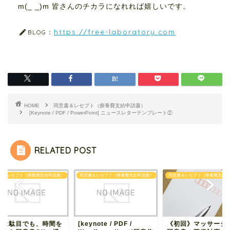
m(_ _)m 皆さんのチカラになれれば嬉しいです。
https://free-laboratory.com
BLOG：
HOME
同意書＆レセプト（療養費支給申請書）
[Keynote / PDF / PowerPoint] ニュースレターテンプレート②
RELATED POST
書＆レセプト（療養費支給申請書）
同意書＆レセプト（療養費支給申請書）
同意書＆レセプト（療養費支給申
回は駄目でも、時間を
[keynote / PDF /
《初回》マッサージ/