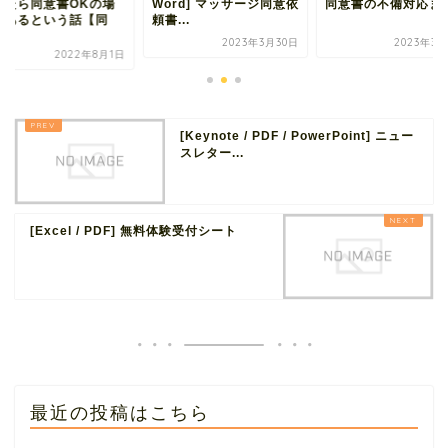
いたら同意書OKの場
Word] マッサージ同意依
同意書の不備対応ま
もあるという話【同
頼書...
.
2023年3月30日
2023年3月
2022年8月1日
[Keynote / PDF / PowerPoint] ニュー
スレター...
[Excel / PDF] 無料体験受付シート
最近の投稿はこちら