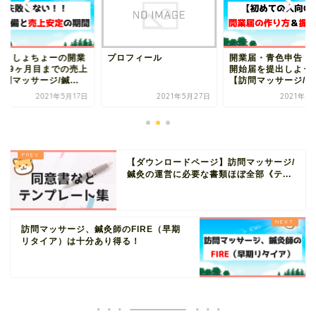
録！しょちょーの開業
プロフィール
開業届・青色申告・
1〜9ヶ月目までの売上
開始届を提出しよう
問マッサージ/鍼...
【訪問マッサージ/鍼
2021年5月17日
2021年5月27日
2021年6
【ダウンロードページ】訪問マッサージ/
鍼灸の運営に必要な書類ほぼ全部《テ...
訪問マッサージ、鍼灸師のFIRE（早期
リタイア）は十分あり得る！