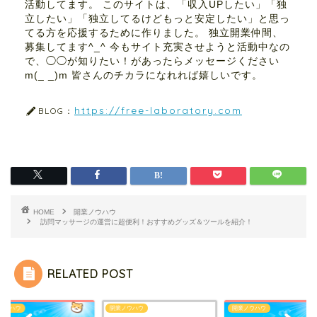
活動してます。 このサイトは、「収入UPしたい」「独
立したい」「独立してるけどもっと安定したい」と思っ
てる方を応援するために作りました。 独立開業仲間、
募集してます^_^ 今もサイト充実させようと活動中なの
で、◯◯が知りたい！があったらメッセージください
m(_ _)m 皆さんのチカラになれれば嬉しいです。
https://free-laboratory.com
BLOG：
HOME
開業ノウハウ
訪問マッサージの運営に超便利！おすすめグッズ＆ツールを紹介！
RELATED POST
ノウハウ
開業ノウハウ
開業ノウハウ