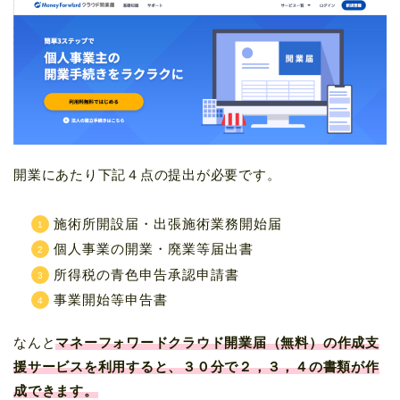
開業にあたり下記４点の提出が必要です。
施術所開設届・出張施術業務開始届
個人事業の開業・廃業等届出書
所得税の青色申告承認申請書
事業開始等申告書
なんと
マネーフォワードクラウド開業届（無料）
の
作成
支
援
サービス
を
利用すると、３０分で２，３，４の書類が作
成できます。