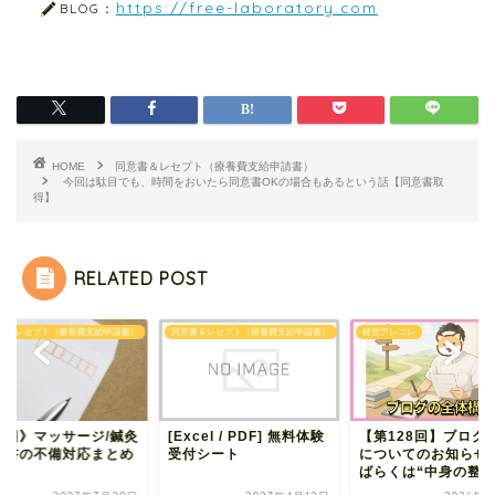
https://free-laboratory.com
BLOG：
HOME
同意書＆レセプト（療養費支給申請書）
今回は駄目でも、時間をおいたら同意書OKの場合もあるという話【同意書取
得】
RELATED POST
書＆レセプト（療養費支給申請書）
同意書＆レセプト（療養費支給申請書）
経営アレコレ
初回》マッサージ/鍼灸
[Excel / PDF] 無料体験
【第128回】ブログ
意書の不備対応まとめ
受付シート
についてのお知らせ
ばらくは“中身の整備.