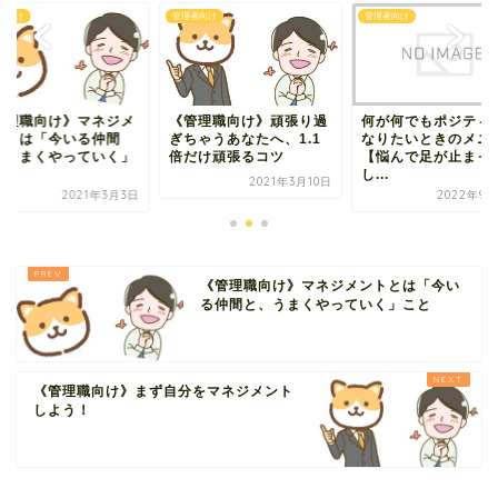
者向け
管理者向け
管理者向け
管理職向け》マネジメ
《管理職向け》頑張り過
何が何でもポジティ
トとは「今いる仲間
ぎちゃうあなたへ、1.1
なりたいときのメニ
、うまくやっていく」
倍だけ頑張るコツ
【悩んで足が止まっ
.
し...
2021年3月10日
2021年3月3日
2022年9月
《管理職向け》マネジメントとは「今い
る仲間と、うまくやっていく」こと
《管理職向け》まず自分をマネジメント
しよう！