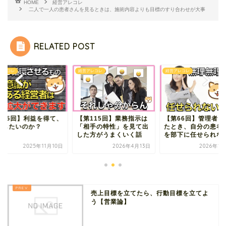
HOME
経営アレコレ
二人で一人の患者さんを見るときは、施術内容よりも目標のすり合わせが大事
RELATED POST
アレコレ
経営アレコレ
経営アレコレ
第15回】利益を得て、
【第115回】業務指示は
【第66回】管理者に
をしたいのか？
「相手の特性」を見て出
たとき、自分の患者
した方がうまくいく話
を部下に任せられない.
2025年11月10日
2026年4月13日
2026年1
売上目標を立てたら、行動目標を立てよ
う【営業論】