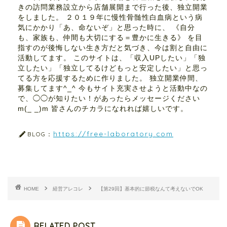
きの訪問業務設立から店舗展開まで行った後、独立開業
をしました。 ２０１９年に慢性骨髄性白血病という病
気にかかり「あ、命ないぞ」と思った時に、 《自分
も、家族も、仲間も大切にする＝豊かに生きる》 を目
指すのが後悔しない生き方だと気づき、今は割と自由に
活動してます。 このサイトは、「収入UPしたい」「独
立したい」「独立してるけどもっと安定したい」と思っ
てる方を応援するために作りました。 独立開業仲間、
募集してます^_^ 今もサイト充実させようと活動中なの
で、◯◯が知りたい！があったらメッセージください
m(_ _)m 皆さんのチカラになれれば嬉しいです。
https://free-laboratory.com
BLOG：
HOME
経営アレコレ
【第29回】基本的に節税なんて考えないでOK
RELATED POST