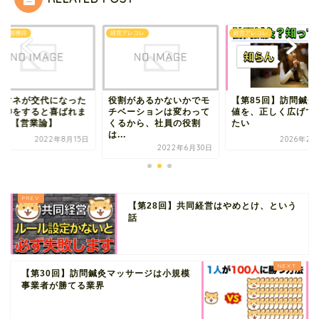
で新規獲得
経営アレコレ
経営アレコレ
アマネが交代になった
役割があるかないかでモ
【第85回】訪問鍼灸
◯◯をすると喜ばれま
チベーションは変わって
値を、正しく広げて
^_^【営業論】
くるから、社員の役割
たい
は...
2022年8月15日
2026年2月
2022年6月30日
【第28回】共同経営はやめとけ、という
話
【第30回】訪問鍼灸マッサージは小規模
事業者が勝てる業界