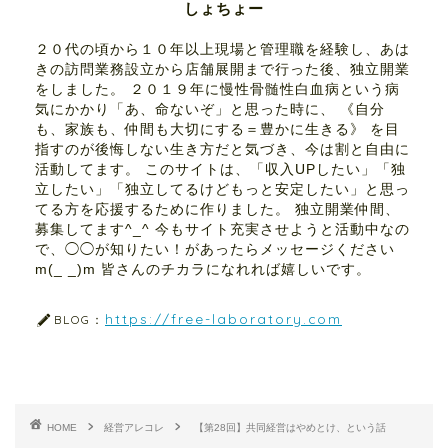
しょちょー
２０代の頃から１０年以上現場と管理職を経験し、あは
きの訪問業務設立から店舗展開まで行った後、独立開業
をしました。 ２０１９年に慢性骨髄性白血病という病
気にかかり「あ、命ないぞ」と思った時に、 《自分
も、家族も、仲間も大切にする＝豊かに生きる》 を目
指すのが後悔しない生き方だと気づき、今は割と自由に
活動してます。 このサイトは、「収入UPしたい」「独
立したい」「独立してるけどもっと安定したい」と思っ
てる方を応援するために作りました。 独立開業仲間、
募集してます^_^ 今もサイト充実させようと活動中なの
で、◯◯が知りたい！があったらメッセージください
m(_ _)m 皆さんのチカラになれれば嬉しいです。
https://free-laboratory.com
BLOG：
HOME
経営アレコレ
【第28回】共同経営はやめとけ、という話