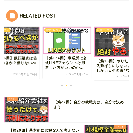
RELATED POST
アレコレ
経営アレコレ
経営アレコレ
第26回】銀行融資は借
【第124回】事業所に公
【第16回】やりたい
るべきか？借りないべ
式LINEアカウントは用
先延ばしにしない。
か？
意した方がいいのか...
しない人生の選び方
2025年11月26日
2026年4月24日
2025年11
【第27回】自分の就職先は、自分で決め
よう
【第29回】基本的に節税なんて考えない