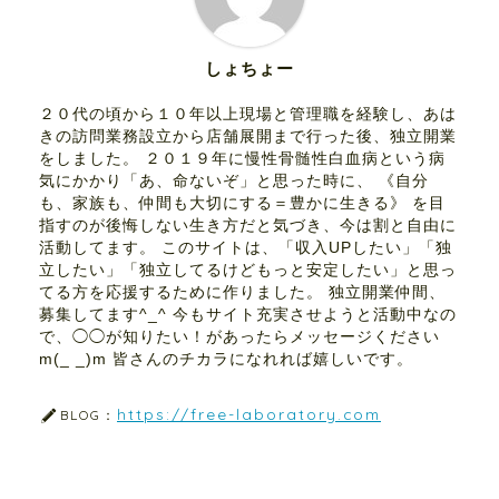
しょちょー
２０代の頃から１０年以上現場と管理職を経験し、あは
きの訪問業務設立から店舗展開まで行った後、独立開業
をしました。 ２０１９年に慢性骨髄性白血病という病
気にかかり「あ、命ないぞ」と思った時に、 《自分
も、家族も、仲間も大切にする＝豊かに生きる》 を目
指すのが後悔しない生き方だと気づき、今は割と自由に
活動してます。 このサイトは、「収入UPしたい」「独
立したい」「独立してるけどもっと安定したい」と思っ
てる方を応援するために作りました。 独立開業仲間、
募集してます^_^ 今もサイト充実させようと活動中なの
で、◯◯が知りたい！があったらメッセージください
m(_ _)m 皆さんのチカラになれれば嬉しいです。
https://free-laboratory.com
BLOG：