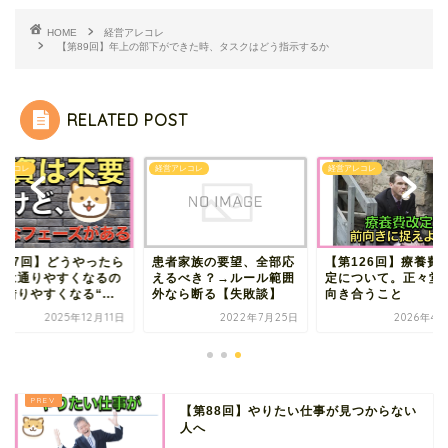
HOME
経営アレコレ
【第89回】年上の部下ができた時、タスクはどう指示するか
RELATED POST
アレコレ
経営アレコレ
経営アレコレ
第37回】どうやったら
患者家族の要望、全部応
【第126回】療養費
資は通りやすくなるの
えるべき？→ルール範囲
定について。正々堂
借りやすくなる“...
外なら断る【失敗談】
向き合うこと
2025年12月11日
2022年7月25日
2026年4月
【第88回】やりたい仕事が見つからない
人へ