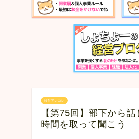
経営アレコレ
【第75回】部下から
時間を取って聞こう