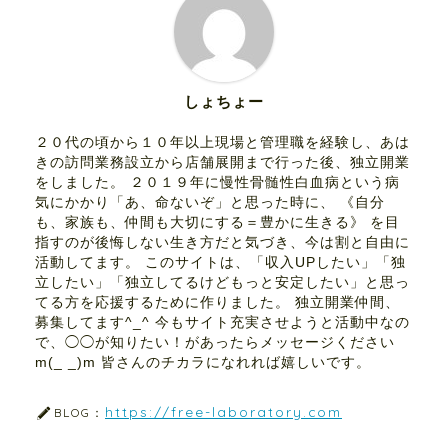
しょちょー
２０代の頃から１０年以上現場と管理職を経験し、あは
きの訪問業務設立から店舗展開まで行った後、独立開業
をしました。 ２０１９年に慢性骨髄性白血病という病
気にかかり「あ、命ないぞ」と思った時に、 《自分
も、家族も、仲間も大切にする＝豊かに生きる》 を目
指すのが後悔しない生き方だと気づき、今は割と自由に
活動してます。 このサイトは、「収入UPしたい」「独
立したい」「独立してるけどもっと安定したい」と思っ
てる方を応援するために作りました。 独立開業仲間、
募集してます^_^ 今もサイト充実させようと活動中なの
で、◯◯が知りたい！があったらメッセージください
m(_ _)m 皆さんのチカラになれれば嬉しいです。
https://free-laboratory.com
BLOG：