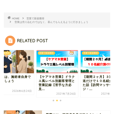
HOME
営業で新規獲得
営業は売り込むのではなく、喜んでもらえるように行きましょう
RELATED POST
で新規獲得
営業で新規獲得
営業で新規獲得
業には、施術者自身で
【ケアマネ営業】ドラク
【期間２ヶ月】３通
きましょう
エ風レベル別顧客管理と
送だけで１０名紹介
営業記録【苦手な方必
た話【訪問マッサー
見...
ジ・...
2026年6月24日
2021年7月26日
2021年7