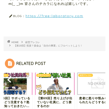
m(_ _)m 皆さんのチカラになれれば嬉しいです。
https://free-laboratory.com
BLOG：
HOME
経営アレコレ
【第18回】投資？資金は「自分の事業」にフルベットしよう！
RELATED POST
アレコレ
経営アレコレ
経営アレコレ
第96回】サボっている
【第69回】売り上げが出
患者に怒りや恨みを
員をどう注意する？怒
ていない社員に、どう接
られたらどうするの
前に知っておきたい...
するのか