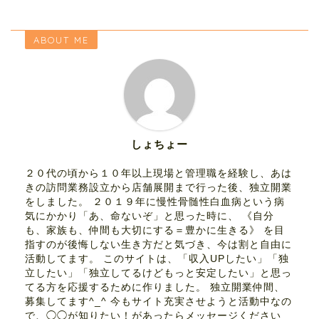
ABOUT ME
しょちょー
２０代の頃から１０年以上現場と管理職を経験し、あは
きの訪問業務設立から店舗展開まで行った後、独立開業
をしました。 ２０１９年に慢性骨髄性白血病という病
気にかかり「あ、命ないぞ」と思った時に、 《自分
も、家族も、仲間も大切にする＝豊かに生きる》 を目
指すのが後悔しない生き方だと気づき、今は割と自由に
活動してます。 このサイトは、「収入UPしたい」「独
立したい」「独立してるけどもっと安定したい」と思っ
てる方を応援するために作りました。 独立開業仲間、
募集してます^_^ 今もサイト充実させようと活動中なの
で、◯◯が知りたい！があったらメッセージください