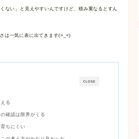
きくない」と見えやすいんですけど、積み重なるとすん
は一気に表に出てきます(>_<)
CLOSE
増える
ーの確認は限界がくる
が育ちにくい
。この考え方がかなり良かった