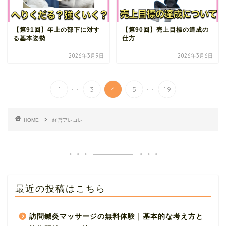
【第91回】年上の部下に対す
【第90回】売上目標の達成の
る基本姿勢
仕方
2026年3月9日
2026年3月6日
...
...
1
3
4
5
19
HOME
経営アレコレ
最近の投稿はこちら
訪問鍼灸マッサージの無料体験｜基本的な考え方と