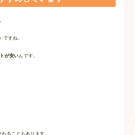
。
輪）ですね。
トが安い
んです。
で終わることもあります。