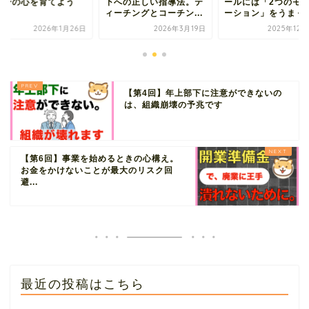
自身の心を育てよう
下への正しい指導法。テ
ールには「2つのモ
ィーチングとコーチン...
ーション」をうまく使.
2026年1月26日
2026年3月19日
2025年12
【第4回】年上部下に注意ができないの
は、組織崩壊の予兆です
【第6回】事業を始めるときの心構え。
お金をかけないことが最大のリスク回
避...
最近の投稿はこちら