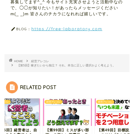
募集してます^_^ 今もサイト充実させようと活動中なの
で、◯◯が知りたい！があったらメッセージください
m(_ _)m 皆さんのチカラになれれば嬉しいです。
https://free-laboratory.com
BLOG：
HOME
経営アレコレ
【第5回】稼ぎたいから独立？ それ、本当に正しい選択かよく考えよう。
RELATED POST
アレコレ
経営アレコレ
経営アレコレ
第65回】経営者は、自
【第99回】ミスが多い部
【第49回】目標設定