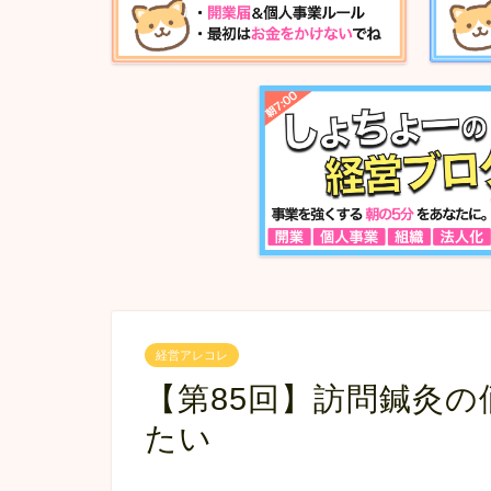
経営アレコレ
【第85回】訪問鍼灸
たい