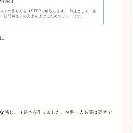
料級】
ストの作り方を３STEPで解説します。 前提として「訪
・訪問鍼灸」の売上を上げるためのリストです。 ...
に
な感じ。（見本を作りました、名称・人名等は架空で