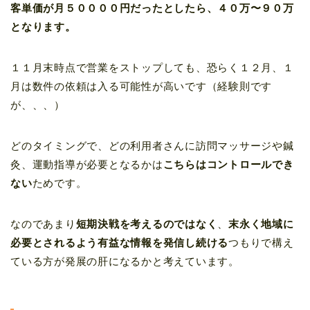
客単価が月５００００円だったとしたら、４０万〜９０万
となります。
１１月末時点で営業をストップしても、恐らく１２月、１
月は数件の依頼は入る可能性が高いです（経験則です
が、、、）
どのタイミングで、どの利用者さんに訪問マッサージや鍼
灸、運動指導が必要となるかは
こちらはコントロールでき
ない
ためです。
なのであまり
短期決戦を考えるのではなく
、
末永く地域に
必要とされるよう有益な情報を発信し続ける
つもりで構え
ている方が発展の肝になるかと考えています。