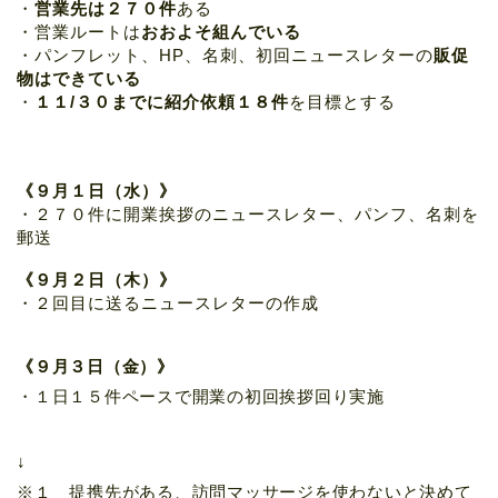
・
営業先は２７０件
ある
・営業ルートは
おおよそ組んでいる
・パンフレット、HP、名刺、初回ニュースレターの
販促
物はできている
・
１１/３０までに紹介依頼１８件
を目標とする
《９月１日（水）》
・２７０件に開業挨拶のニュースレター、パンフ、名刺を
郵送
《９月２日（木）》
・２回目に送るニュースレターの作成
《９月３日（金）》
・１日１５件ペースで開業の初回挨拶回り実施
↓
※１ 提携先がある、訪問マッサージを使わないと決めて