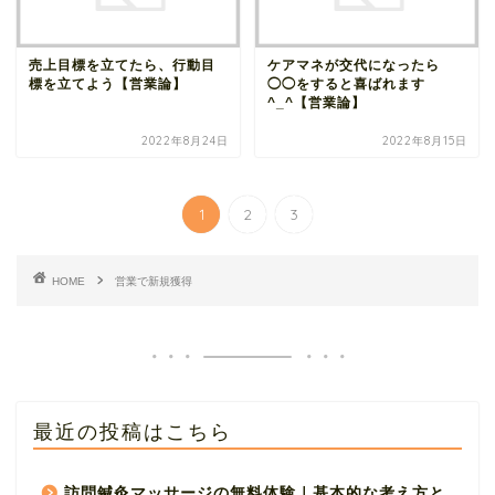
売上目標を立てたら、行動目
ケアマネが交代になったら
標を立てよう【営業論】
◯◯をすると喜ばれます
^_^【営業論】
2022年8月24日
2022年8月15日
1
2
3
HOME
営業で新規獲得
最近の投稿はこちら
訪問鍼灸マッサージの無料体験｜基本的な考え方と