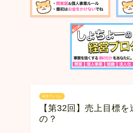
経営アレコレ
【第32回】売上目標
の？