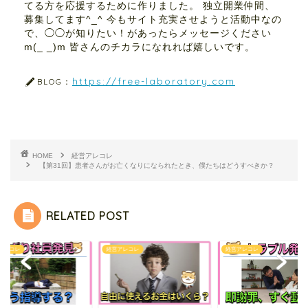
てる方を応援するために作りました。 独立開業仲間、
募集してます^_^ 今もサイト充実させようと活動中なの
で、◯◯が知りたい！があったらメッセージください
m(_ _)m 皆さんのチカラになれれば嬉しいです。
https://free-laboratory.com
BLOG：
HOME
経営アレコレ
【第31回】患者さんがお亡くなりになられたとき、僕たちはどうすべきか？
RELATED POST
アレコレ
経営アレコレ
経営アレコレ