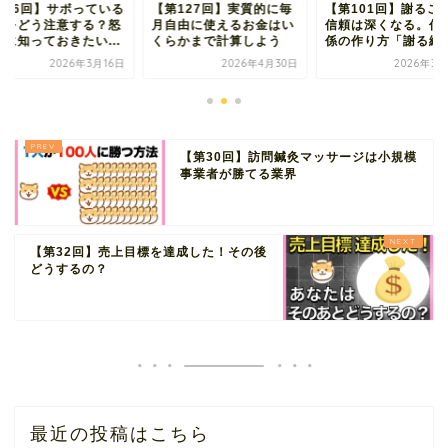
第96回】サボっている
【第127回】実質的に毎
【第101回】謝るこ
員をどう注意する？怒
月自由に使えるお金はい
信頼は深くなる。信
前に知っておきたい...
くらかまで計算しよう
係の作り方「謝る編
2026年3月16日
2026年4月30日
2026年3月
【第30回】訪問鍼灸マッサージは小規模
事業者が勝てる業界
【第32回】売上目標を達成した！その後
どうするの？
最近の投稿はこちら