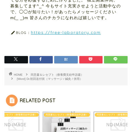
てる方を応援するために作りました。 独立開業仲間、
募集してます^_^ 今もサイト充実させようと活動中なの
で、◯◯が知りたい！があったらメッセージください
m(_ _)m 皆さんのチカラになれれば嬉しいです。
https://free-laboratory.com
BLOG：
HOME
同意書＆レセプト（療養費支給申請書）
[Word] Dr.初回送付状（マッサージ / 鍼灸 / 併用）
RELATED POST
書＆レセプト（療養費支給申請書）
同意書＆レセプト（療養費支給申請書）
同意書＆レセプト（療養費支給申