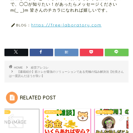
で、◯◯が知りたい！があったらメッセージください
m(_ _)m 皆さんのチカラになれれば嬉しいです。
https://free-laboratory.com
BLOG：
HOME
経営アレコレ
【書籍紹介】筋トレが最強のソリューションである究極の悩み解決法【社長さん
は一度読んだほうが良い】
RELATED POST
アレコレ
経営アレコレ
経営アレコレ