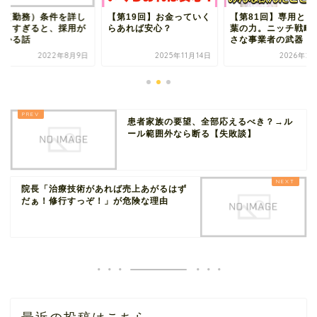
用（勤務）条件を詳し
【第19回】お金っていく
【第81回】専用とい
聞きすぎると、採用が
らあれば安心？
葉の力。ニッチ戦略
ざかる話
さな事業者の武器
2022年8月9日
2025年11月14日
2026年2
患者家族の要望、全部応えるべき？→ル
ール範囲外なら断る【失敗談】
院長「治療技術があれば売上あがるはず
だぁ！修行すっぞ！」が危険な理由