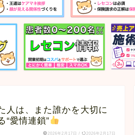
れた人は、また誰かを大切に
“愛情連鎖”
️
2026年2月17日
/
2026年2月17日