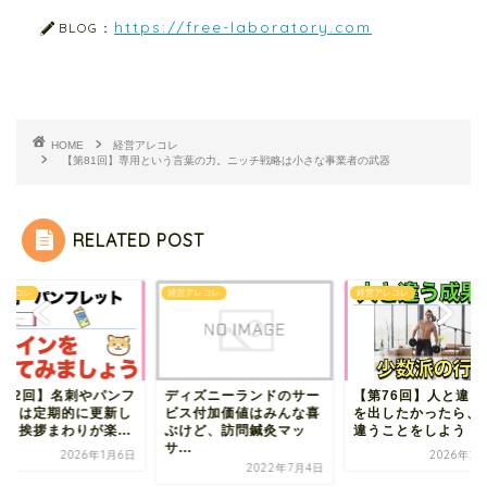
https://free-laboratory.com
BLOG：
HOME
経営アレコレ
【第81回】専用という言葉の力。ニッチ戦略は小さな事業者の武器
RELATED POST
アレコレ
経営アレコレ
経営アレコレ
ィズニーランドのサー
【第76回】人と違う成果
【第52回】名刺やパ
ス付加価値はみんな喜
を出したかったら、人と
レットは定期的に更
けど、訪問鍼灸マッ
違うことをしよう
よう｜挨拶まわりが楽.
.
2026年2月10日
2026年1
2022年7月4日