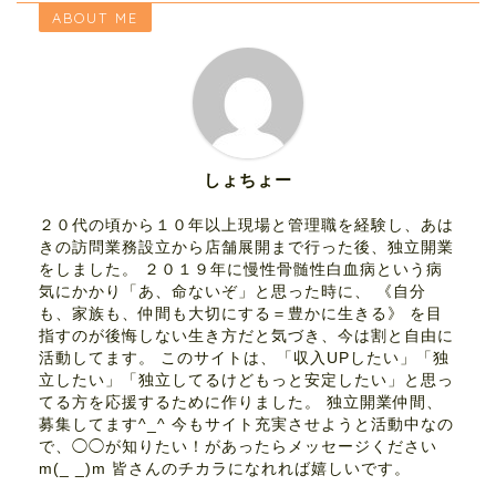
ABOUT ME
しょちょー
２０代の頃から１０年以上現場と管理職を経験し、あは
きの訪問業務設立から店舗展開まで行った後、独立開業
をしました。 ２０１９年に慢性骨髄性白血病という病
気にかかり「あ、命ないぞ」と思った時に、 《自分
も、家族も、仲間も大切にする＝豊かに生きる》 を目
指すのが後悔しない生き方だと気づき、今は割と自由に
活動してます。 このサイトは、「収入UPしたい」「独
立したい」「独立してるけどもっと安定したい」と思っ
てる方を応援するために作りました。 独立開業仲間、
募集してます^_^ 今もサイト充実させようと活動中なの
で、◯◯が知りたい！があったらメッセージください
m(_ _)m 皆さんのチカラになれれば嬉しいです。