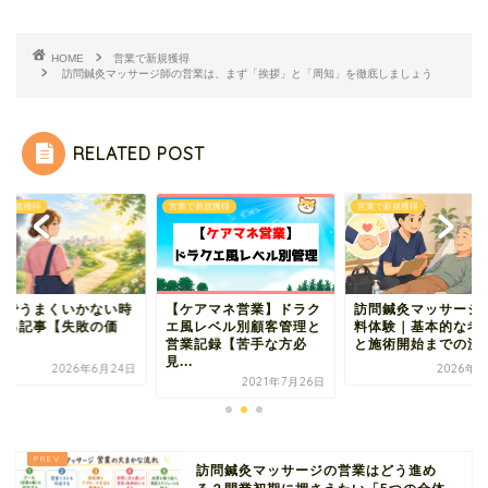
HOME
営業で新規獲得
訪問鍼灸マッサージ師の営業は、まず「挨拶」と「周知」を徹底しましょう
RELATED POST
で新規獲得
営業で新規獲得
営業で新規獲得
業でうまくいかない時
【ケアマネ営業】ドラク
訪問鍼灸マッサージ
見る記事【失敗の価
エ風レベル別顧客管理と
料体験｜基本的な考
】
営業記録【苦手な方必
と施術開始までの流
見...
2026年6月24日
2026年7
2021年7月26日
訪問鍼灸マッサージの営業はどう進め