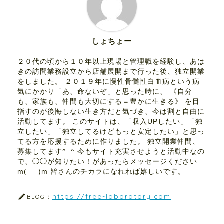
しょちょー
２０代の頃から１０年以上現場と管理職を経験し、あは
きの訪問業務設立から店舗展開まで行った後、独立開業
をしました。 ２０１９年に慢性骨髄性白血病という病
気にかかり「あ、命ないぞ」と思った時に、 《自分
も、家族も、仲間も大切にする＝豊かに生きる》 を目
指すのが後悔しない生き方だと気づき、今は割と自由に
活動してます。 このサイトは、「収入UPしたい」「独
立したい」「独立してるけどもっと安定したい」と思っ
てる方を応援するために作りました。 独立開業仲間、
募集してます^_^ 今もサイト充実させようと活動中なの
で、◯◯が知りたい！があったらメッセージください
m(_ _)m 皆さんのチカラになれれば嬉しいです。
https://free-laboratory.com
BLOG：