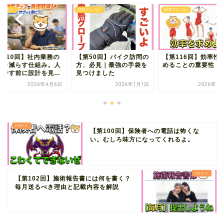
アレコレ
経営アレコレ
経営アレコレ
第110回】社内業務の
【第50回】バイク訪問の
【第116回】効率性
担を減らす仕組み。人
方、必見｜最強の手袋を
めることの重要性
増やす前に設計を見...
見つけました
2026年4月6日
2026年1月1日
2026年4
【第100回】保険者への電話は怖くな
い。むしろ味方になってくれるよ。
【第102回】施術報告書には何を書く？
毎月送るべき理由と記載内容を解説