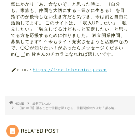
気にかかり「あ、命ないぞ」と思った時に、 《自分
も、家族も、仲間も大切にする＝豊かに生きる》 を目
指すのが後悔しない生き方だと気づき、今は割と自由に
活動してます。 このサイトは、「収入UPしたい」「独
立したい」「独立してるけどもっと安定したい」と思っ
てる方を応援するために作りました。 独立開業仲間、
募集してます^_^ 今もサイト充実させようと活動中なの
で、◯◯が知りたい！があったらメッセージください
m(_ _)m 皆さんのチカラになれれば嬉しいです。
https://free-laboratory.com
BLOG：
HOME
経営アレコレ
【第101回】謝ることで信頼は深くなる。信頼関係の作り方「謝る編」
RELATED POST